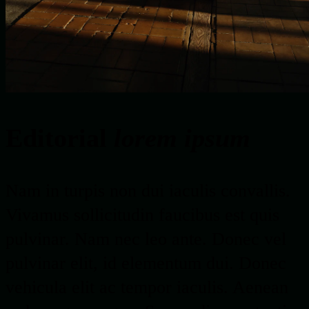
Editorial
lorem ipsum
Nam in turpis non dui iaculis convallis.
Vivamus sollicitudin faucibus est quis
pulvinar. Nam nec leo ante. Donec vel
pulvinar elit, id elementum dui. Donec
vehicula elit ac tempor iaculis. Aenean