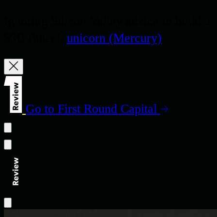
Ignoring Silicon Valley advice to build a
$3B fintech
unicorn (Mercury)
Go to First Round Capital