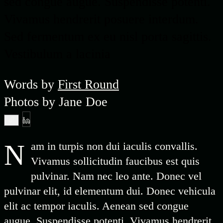
sed congue augue. Suspendisse potenti.
Vivamus hendrerit posuere interdum.
Sed fermentum ex eu nisl porta sagittis.
Vestibulum a lacinia
Words by
First Round
Photos by
Jane Doe
N
am in turpis non dui iaculis convallis.
Vivamus sollicitudin faucibus est quis
pulvinar. Nam nec leo ante. Donec vel
pulvinar elit, id elementum dui. Donec vehicula
elit ac tempor iaculis. Aenean sed congue
augue. Suspendisse potenti. Vivamus hendrerit